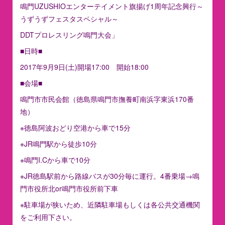
鳴門UZUSHIOエンターテイメント旗揚げ1周年記念興行～
うずうずフェスタスペシャル～
DDTプロレスリング鳴門大会」
■日時■
2017年9月9日(土)開場17:00 開始18:00
■会場■
鳴門市市民会館（徳島県鳴門市撫養町南浜字東浜170番
地）
※徳島阿波おどり空港から車で15分
※JR鳴門駅から徒歩10分
※鳴門I.Cから車で10分
※JR徳島駅前から路線バスが30分毎に運行。4番乗場→鳴
門市役所北or鳴門市役所前下車
※駐車場が狭いため、近隣駐車場もしくは各公共交通機関
をご利用下さい。