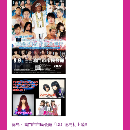
徳島・鳴門市市民会館「DDT徳島初上陸!!