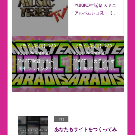
YUKIKO生誕祭 ＆ミニ
アルバムレコ発！【…
【ライブ出演】6/30
【ライブ出演】6/30
IDOL PARADISE
IDOL PARADISE
Vol.272呪音 せれん 1
Vol.271 《カラフルボ
周年 フライングイベ…
ム！300ステージ目…
PR
あなたもサイトをつくってみ