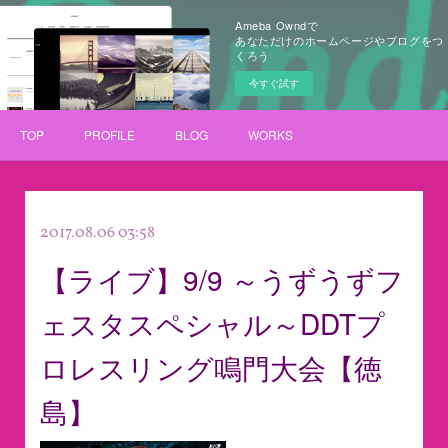
Ameba Owndで
あなただけのホームページやブログをつ
くろう
今すぐ試す
TOP
PROFILE
BLOG
WORKS
2017.08.06 03:58
【ライブ】9/9 ～うずうずフ
ェスタスペシャル～DDTプ
ロレスリング鳴門大会【徳
島】