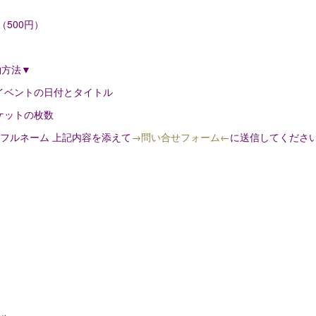
円
（500円）
約方法▼
イベントの日付とタイトル
ケットの枚数
フルネーム 上記内容を添えて
→問い合せフォーム←
に送信してくださ
カ