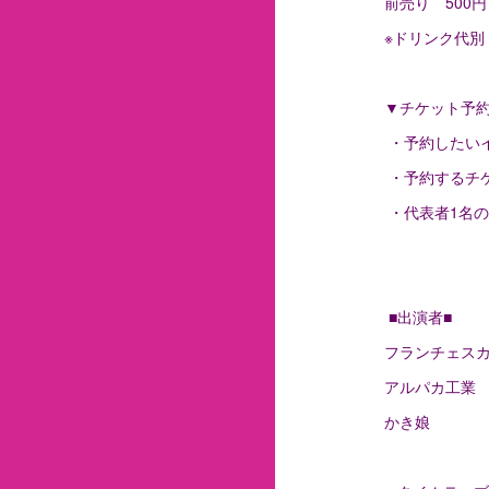
前売り 500
※ドリンク代別
▼チケット予
・予約したい
・予約するチ
・代表者1名の
■出演者■
フランチェス
アルパカ工業
かき娘