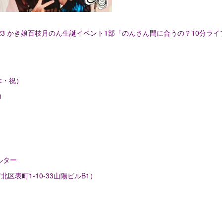
/23 かき娘百枝月のん生誕イベント1部「のんさん間に合うの？10分ラ
3（木・祝）
0
0
ルター
区表町1-10-33山陽ビルB1）