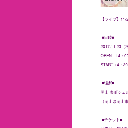
【ライブ】11
■日時■
2017.11.2
OPEN 14：0
START 14：3
■場所■
岡山 表町シェ
（岡山県岡山市北
■チケット■