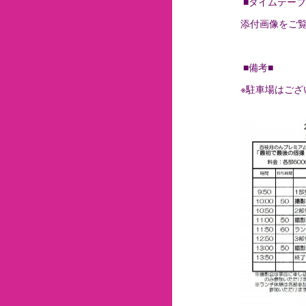
■タイムテーブ
添付画像をご
■備考■
※駐車場はご