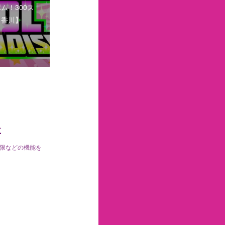
ム！300ス
【香川】
に
制限などの機能を