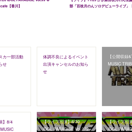
 cafe【香川】
部「百枝月のんソロデビューライブ」
【公開収録&T
スカ一部活動
体調不良によるイベント
MUSIC TRIB
らせ
出演キャンセルのお知ら
せ
【ライブ出演】6/30
【ライブ出演】
】8/4
IDOL PARADISE Vol.272
IDOL PARADI
e MUSIC