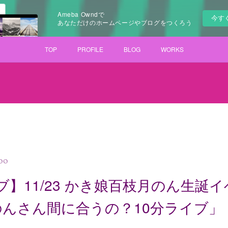
Ameba Owndで
今す
あなただけのホームページやブログをつくろう
TOP
PROFILE
BLOG
WORKS
:00
ブ】11/23 かき娘百枝月のん生誕
のんさん間に合うの？10分ライブ」