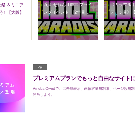
呪音 せれん 1周年 フライ
《カラフルボ
生誕祭 ＆ミニア
ングイベント 《2年目…
テージ目》
発！【大阪】
PR
プレミアムプランでもっと自由なサイト
Ameba Owndで、広告非表示、画像容量無制限、ページ数無
開放しよう。