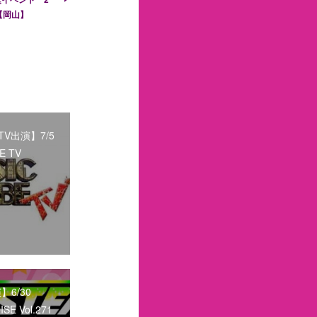
【岡山】
V出演】7/5
E TV
6/30
SE Vol.271