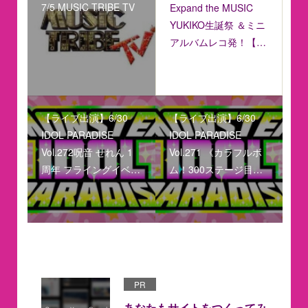
7/5 MUSIC TRIBE TV
Expand the MUSIC
YUKIKO生誕祭 ＆ミニ
アルバムレコ発！【…
【ライブ出演】6/30
【ライブ出演】6/30
IDOL PARADISE
IDOL PARADISE
Vol.272呪音 せれん 1
Vol.271 《カラフルボ
周年 フライングイベ…
ム！300ステージ目…
PR
あなたもサイトをつくってみ