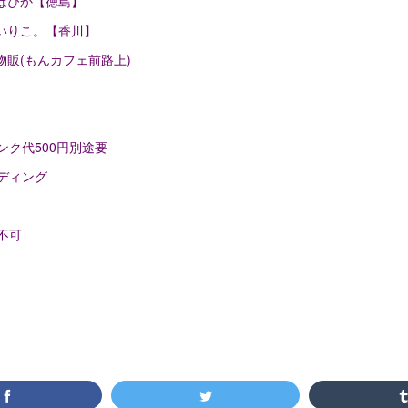
15 はぴか【徳島】
40 いりこ。【香川】
55 物販(もんカフェ前路上)
ンク代500円別途要
ンディング
場不可