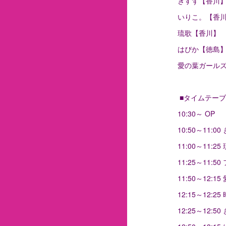
きすず【香川
いりこ。【香
琉歌【香川】
はぴか【徳島
愛の葉ガール
■タイムテーブ
10:30～ OP
10:50～11:
11:00～11:
11:25～11
11:50～12
12:15～12:2
12:25～12: