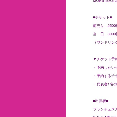
MONSTERS
■チケット■
前売り 2500
当 日 3000
（ワンドリンク
▼チケット予
・予約したい
・予約するチ
・代表者1名の
■出演者■
フランチェス