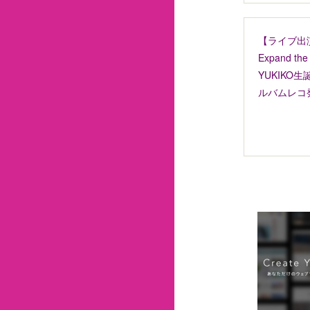
【ライブ出演
Expand th
YUKIKO
ルバムレコ