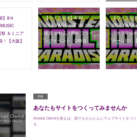
【ライブ出演】6/30
【ライブ出演】
】8/4
IDOL PARADISE Vol.272
IDOL PARADI
e MUSIC
呪音 せれん 1周年 フライ
《カラフルボ
生誕祭 ＆ミニア
ングイベント 《2年目…
テージ目》
発！【大阪】
PR
あなたもサイトをつくってみませんか
Ameba Owndを使えば、誰でもかんたんにウェブサイトをつ
す。