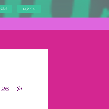
ぐ試す
ログイン
.126 ＠