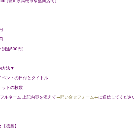
 cafe (香川県高松市常盤商店街）
円
円
別途500円）
約方法▼
イベントの日付とタイトル
ケットの枚数
フルネーム 上記内容を添えて
→問い合せフォーム←
に送信してくださ
カ【徳島】