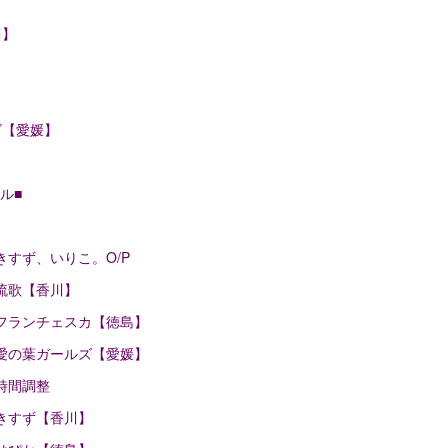
】
川】
】
ズ【愛媛】
ル■
00 きすず、いりこ。O/P
25 琉歌【香川】
:50 フランチェスカ【徳島】
:15 愛の葉ガールズ【愛媛】
5 時間調整
50 きすず【香川】