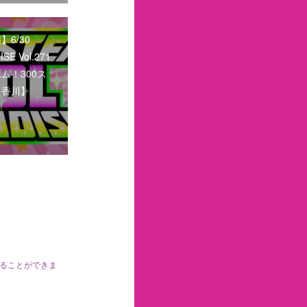
6/30
SE Vol.271
ム！300ス
【香川】
くることができま