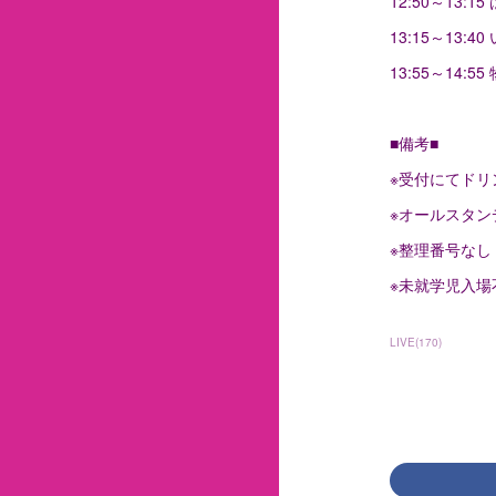
12:50～13:
13:15～13:
13:55～14:
■備考■
※受付にてドリ
※オールスタ
※整理番号なし
※未就学児入
LIVE
(
170
)