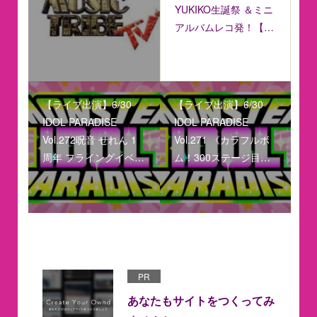
YUKIKO生誕祭 ＆ミニ
アルバムレコ発！【…
【ライブ出演】6/30
【ライブ出演】6/30
IDOL PARADISE
IDOL PARADISE
Vol.272呪音 せれん 1
Vol.271 《カラフルボ
周年 フライングイベ…
ム！300ステージ目…
PR
あなたもサイトをつくってみ