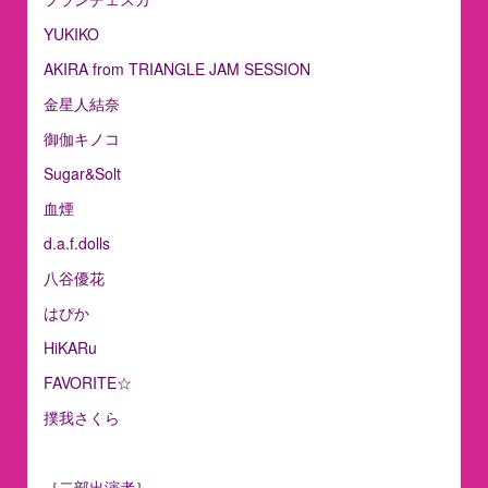
YUKIKO
AKIRA from TRIANGLE JAM SESSION
金星人結奈
御伽キノコ
Sugar&Solt
血煙
d.a.f.dolls
八谷優花
はぴか
HiKARu
FAVORITE☆
撲我さくら
［二部出演者］