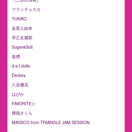
フランチェスカ
YUKIKO
金星人結奈
早乙女麗那
Sugar&Solt
血煙
d.a.f.dolls
Deckey
八谷優花
はぴか
FAVORITE☆
撲我さくら
MASSCO from TRIANGLE JAM SESSION