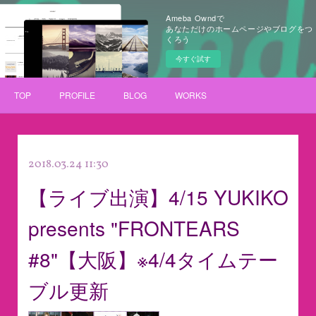
Ameba Owndで
あなただけのホームページやブログをつ
くろう
今すぐ試す
TOP
PROFILE
BLOG
WORKS
2018.03.24 11:30
【ライブ出演】4/15 YUKIKO
presents "FRONTEARS
#8"【大阪】※4/4タイムテー
ブル更新