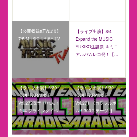
【公開収録&TV出演】
【ライブ出演】8/4
7/5 MUSIC TRIBE TV
Expand the MUSIC
YUKIKO生誕祭 ＆ミニ
アルバムレコ発！【…
【ライブ出演】6/30
【ライブ出演】6/30
IDOL PARADISE
IDOL PARADISE
Vol.272呪音 せれん 1
Vol.271 《カラフルボ
周年 フライングイベ…
ム！300ステージ目…