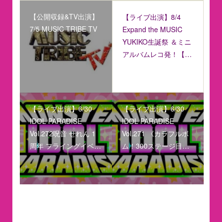
【公開収録&TV出演】
【ライブ出演】8/4
7/5 MUSIC TRIBE TV
Expand the MUSIC
YUKIKO生誕祭 ＆ミニ
アルバムレコ発！【…
【ライブ出演】6/30
【ライブ出演】6/30
IDOL PARADISE
IDOL PARADISE
Vol.272呪音 せれん 1
Vol.271 《カラフルボ
周年 フライングイベ…
ム！300ステージ目…