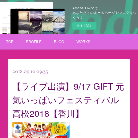
Ameba Owndで
あなただけのホームページやブログをつ
くろう
今すぐ試す
TOP
PROFILE
BLOG
WORKS
2018.09.10 09:33
【ライブ出演】9/17 GIFT 元
気いっぱいフェスティバル
高松2018【香川】