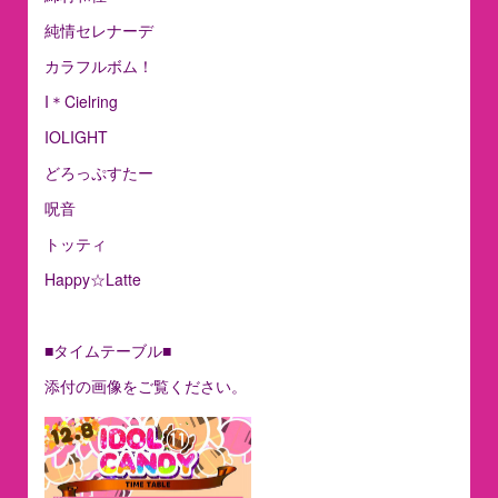
純情セレナーデ
カラフルボム！
I＊Cielring
IOLIGHT
どろっぷすたー
呪音
トッティ
Happy☆Latte
■タイムテーブル■
添付の画像をご覧ください。