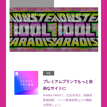
【ライブ出演】6/30
【ライブ出演】6/30
IDOL PARADISE
IDOL PARADISE
Vol.272呪音 せれん 1
Vol.271 《カラフルボ
周年 フライングイベ…
ム！300ステージ目…
PR
プレミアムプランでもっと自
由なサイトに
Ameba Owndで、広告非表示、画像容
量無制限、ページ数無制限などの機能
を開放しよう。