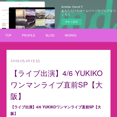
Ameba Owndで
あなただけのホームページやブログをつ
くろう
今すぐ試す
TOP
PROFILE
BLOG
WORKS
2019.03.26 13:33
【ライブ出演】4/6 YUKIKO
ワンマンライブ直前SP【大
阪】
【ライブ出演】4/6 YUKIKOワンマンライブ直前SP【大
阪】