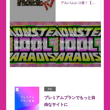
アルバムレコ発！【…
【ライブ出演】6/30
【ライブ出演】6/30
IDOL PARADISE
IDOL PARADISE
Vol.272呪音 せれん 1
Vol.271 《カラフルボ
周年 フライングイベ…
ム！300ステージ目…
PR
プレミアムプランでもっと自
由なサイトに