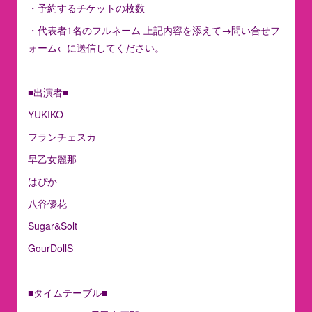
・予約するチケットの枚数
・代表者1名のフルネーム 上記内容を添えて→問い合せフ
ォーム←に送信してください。
■出演者■
YUKIKO
フランチェスカ
早乙女麗那
はぴか
八谷優花
Sugar&Solt
GourDollS
■タイムテーブル■