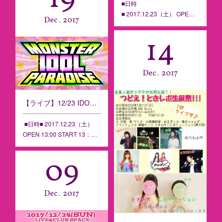
■日時
■ 2017.12.23（土） OPE…
Dec
2017
14
Dec
2017
【ライブ】12/23 IDOL PARADISE Vol.107 ＠MONSTERS cafe【香川】
■日時■ 2017.12.23（土）
OPEN 13:00 START 13：…
09
Dec
2017