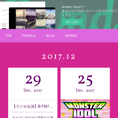
Ameba Owndで
あなただけのホームページやブログをつ
くろう
今すぐ試す
TOP
PROFILE
BLOG
WORKS
2017
.
12
29
25
Dec
2017
Dec
2017
【ラジオ出演】B-FM791 My Favorite songs
テーマに合わせた楽曲をお届