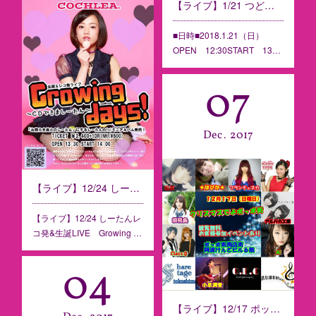
【ライブ】1/21 つどえ！ときレボ生誕祭！！！【大阪】※１月５日更新
■日時■2018.1.21（日）
OPEN 12:30START 13…
07
Dec
2017
【ライブ】12/24 しーたんレコ発&生誕LIVE Growing days!〜CDできましーたん〜【大阪】※12/9 情報更新
【ライブ】12/24 しーたんレ
コ発&生誕LIVE Growing …
04
【ライブ】12/17 ポッポ街商店街観覧無料イベント【クリスマスでよポッポ街】【徳島】※14日更新