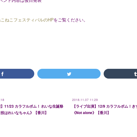
ねこねこフェスティバルのHP
をご覧ください。
:18
2018.11.07 11:29
】11/23 カラフルボム！ れいな生誕祭
【ライブ出演】12/9 カラフルボム！
主役はれいなちゃん》【香川】
《Not alone》【香川】