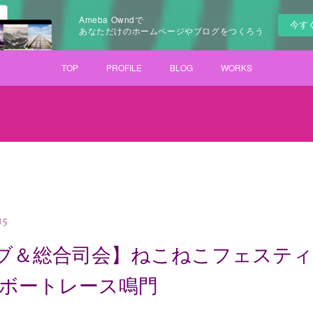
Ameba Owndで
今す
あなただけのホームページやブログをつくろう
TOP
PROFILE
BLOG
WORKS
15
ブ＆総合司会】ねこねこフェステ
 inボートレース鳴門