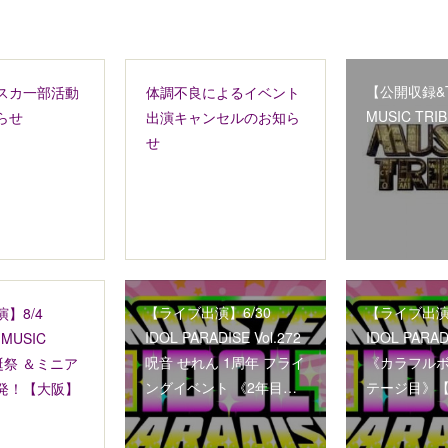
【公開収録&T
スカ一部活動
体調不良によるイベント
MUSIC TRIB
らせ
出演キャンセルのお知ら
せ
【ライブ出演】6/30
【ライブ出演】
】8/4
IDOL PARADISE Vol.272
IDOL PARADI
e MUSIC
呪音 せれん 1周年 フライ
《カラフルボ
生誕祭 ＆ミニア
ングイベント 《2年目…
テージ目》
発！【大阪】