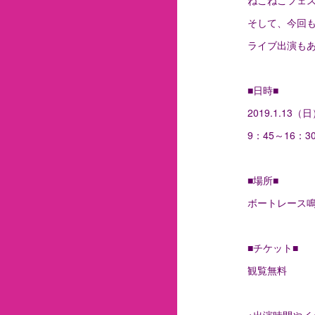
そして、今回
ライブ出演も
■日時■
2019.1.13（
9：45～16：3
■場所■
ボートレース鳴
■チケット■
観覧無料
※出演時間やイ