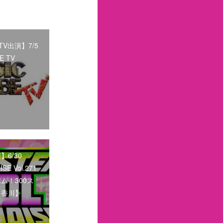
V出演】7/5
E TV
6/30
SE Vol.271
ム！300ス
【香川】