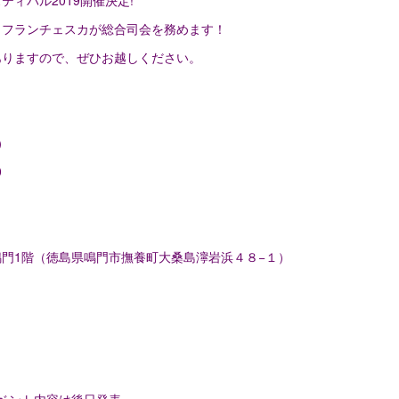
もフランチェスカが総合司会を務めます！
ありますので、ぜひお越しください。
日）
0
門1階（徳島県鳴門市撫養町大桑島濘岩浜４８−１）
ベント内容は後日発表