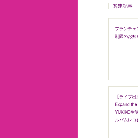
関連記事
フランチェ
制限のお知
【ライブ出演
Expand th
YUKIKO
ルバムレコ