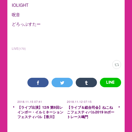
IOLIGHT
呪音
どろっぷすたー
LIVE
(
170
)
2018.11.15 07:41
2018.11.12 07:15
【ライブ出演】12/9 第9回レ
【ライブ＆総合司会】ねこね
インボー・イルミネーション
こフェスティバル2019 inボー
フェスティバル【香川】
トレース鳴門