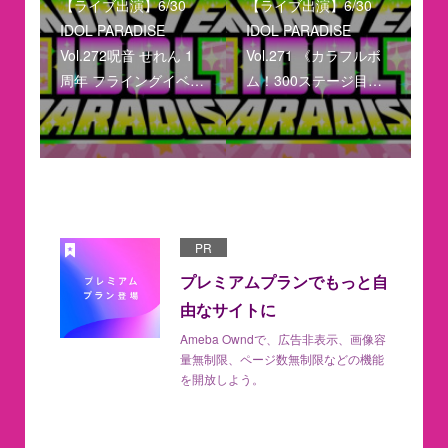
【ライブ出演】6/30
【ライブ出演】6/30
IDOL PARADISE
IDOL PARADISE
Vol.272呪音 せれん 1
Vol.271 《カラフルボ
周年 フライングイベ…
ム！300ステージ目…
PR
プレミアムプランでもっと自
由なサイトに
Ameba Owndで、広告非表示、画像容
量無制限、ページ数無制限などの機能
を開放しよう。