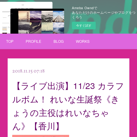
Ameba Owndで
あなただけのホームページやブログをつ
くろう
今すぐ試す
TOP
PROFILE
BLOG
WORKS
2018.11.15 07:18
【ライブ出演】11/23 カラフ
ルボム！ れいな生誕祭《き
ょうの主役はれいなちゃ
ん》【香川】